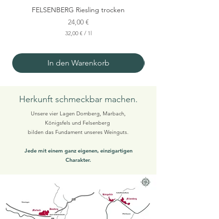
FELSENBERG Riesling trocken
Preis
24,00 €
32,00 €
/
1l
3
2
,
In den Warenkorb
0
0
€
p
Herkunft
schmeckbar machen.
r
o
Unsere vier Lagen Domberg, Marbach,
1
Königsfels und
Felsenberg
L
bilden das Fundament unseres Weinguts.
i
t
e
Jede mit einem ganz eigenen, einzigartigen
r
Charakter.